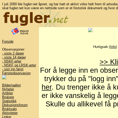
I juli 2000 ble fugler.net åpnet, og har hatt et aktivt virke helt frem til artso
skal fugler.net kun være en nettside som er et historisk dokument og hvor d
Forside
Hurtigsøk:(
Info
Observasjoner:
- siste 2 dager
- siste 14 dager
>> Kl
- NSKF-arter
- NSKF og LRSK-arter
For å legge inn en obser
- sist inn først
Førsteobservasjon
trykker du på "logg inn
her
. Du trenger ikke å 
Bilder/galleri
Nyheter
Artikler
er ikke vanskelig å leg
Brukere
Statistikk
Skulle du allikevel få
Diskusjonsforum
Bruktsalg
Aktiviteter
Linker