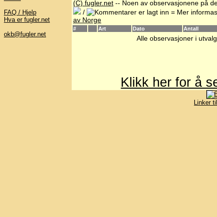
(C) fugler.net
-- Noen av observasjonene på de
/
= Mer informas
FAQ / Hjelp
Hva er fugler.net
av Norge
#
Art
Dato
Antall
okb@fugler.net
Alle observasjoner i utvalg
Klikk her for å 
Linker t