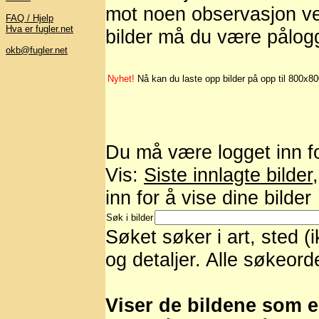
mot noen observasjon ved
FAQ / Hjelp
Hva er fugler.net
bilder må du være pålog
okb@fugler.net
Nyhet!
Nå kan du laste opp bilder på opp til 800x8
Du må være logget inn for
Vis:
Siste innlagte bilder
inn for å vise dine bilder
Søk i bilder
Søket søker i art, sted (
og detaljer. Alle søkeord
Viser de bildene som er