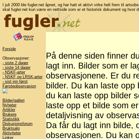
I juli 2000 ble fugler.net åpnet, og har hatt et aktivt virke helt frem til artso
skal fugler.net kun være en nettside som er et historisk dokument og hvor d
Forside
På denne siden finner d
Observasjoner:
- siste 2 dager
lagt inn. Bilder som er l
- siste 14 dager
- NSKF-arter
observasjonene. Er du re
- NSKF og LRSK-arter
- sist inn først
bilder. Du kan laste opp b
Førsteobservasjon
du kan laste opp bilder 
Bilder/galleri
laste opp et bilde som er
Nyheter
Artikler
detaljvisning av observasj
Brukere
Statistikk
Da får du lagt inn bilde,
Diskusjonsforum
Bruktsalg
observasjonen. Du kan og
Aktiviteter
Linker