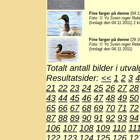
Fine farger på denne
(04.1
Foto: © Yo Svein roger Reb
(Innlagt den 04.11 2011)
1 k
Fine farger på denne
(29.1
Foto: © Yo Svein roger Reb
(Innlagt den 04.11 2011)
Totalt antall bilder i utva
Resultatsider:
<<
1
2
3
4
21
22
23
24
25
26
27
28
43
44
45
46
47
48
49
50
65
66
67
68
69
70
71
72
87
88
89
90
91
92
93
94
106
107
108
109
110
11
122
123
124
125
126
12