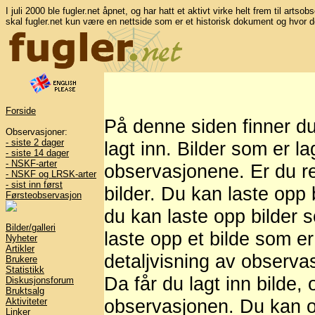
I juli 2000 ble fugler.net åpnet, og har hatt et aktivt virke helt frem til artso
skal fugler.net kun være en nettside som er et historisk dokument og hvor d
Forside
På denne siden finner d
Observasjoner:
- siste 2 dager
lagt inn. Bilder som er l
- siste 14 dager
- NSKF-arter
observasjonene. Er du re
- NSKF og LRSK-arter
- sist inn først
bilder. Du kan laste opp b
Førsteobservasjon
du kan laste opp bilder 
Bilder/galleri
laste opp et bilde som er
Nyheter
Artikler
detaljvisning av observasj
Brukere
Statistikk
Da får du lagt inn bilde,
Diskusjonsforum
Bruktsalg
observasjonen. Du kan og
Aktiviteter
Linker