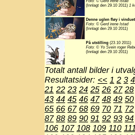
Foto: © Gerd irene Istad
(Innlagt den 29.10 2011)
1 k
Denne uglen fløy i vindue
Foto: © Gerd irene Istad
(Innlagt den 29.10 2011)
På utstilling
(23.10 2011)
Foto: © Yo Svein roger Reb
(Innlagt den 29.10 2011)
Totalt antall bilder i utva
Resultatsider:
<<
1
2
3
4
21
22
23
24
25
26
27
28
43
44
45
46
47
48
49
50
65
66
67
68
69
70
71
72
87
88
89
90
91
92
93
94
106
107
108
109
110
11