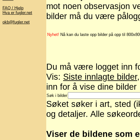
mot noen observasjon ved
FAQ / Hjelp
Hva er fugler.net
bilder må du være pålog
okb@fugler.net
Nyhet!
Nå kan du laste opp bilder på opp til 800x8
Du må være logget inn for
Vis:
Siste innlagte bilder
inn for å vise dine bilder
Søk i bilder
Søket søker i art, sted (
og detaljer. Alle søkeord
Viser de bildene som er