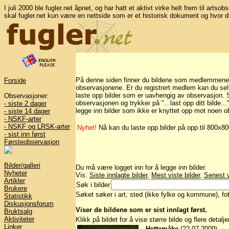
I juli 2000 ble fugler.net åpnet, og har hatt et aktivt virke helt frem til artso
skal fugler.net kun være en nettside som er et historisk dokument og hvor d
På denne siden finner du bildene som medlemmene på 
Forside
observasjonene. Er du registrert medlem kan du selv 
laste opp bilder som er uavhengig av observasjon. Sk
Observasjoner:
observasjonen og trykker på "...last opp ditt bilde..
- siste 2 dager
legge inn bilder som ikke er knyttet opp mot noen o
- siste 14 dager
- NSKF-arter
- NSKF og LRSK-arter
Nyhet!
Nå kan du laste opp bilder på opp til 800x8
- sist inn først
Førsteobservasjon
Bilder/galleri
Du må være logget inn for å legge inn bilder.
Nyheter
Vis:
Siste innlagte bilder
,
Mest viste bilder
,
Senest v
Artikler
Søk i bilder
Brukere
Søket søker i art, sted (ikke fylke og kommune), foto
Statistikk
Diskusjonsforum
Viser de bildene som er sist innlagt først.
Bruktsalg
Aktiviteter
Klikk på bildet for å vise større bilde og flere detalj
Linker
Hettemåke
(22.07 2009)