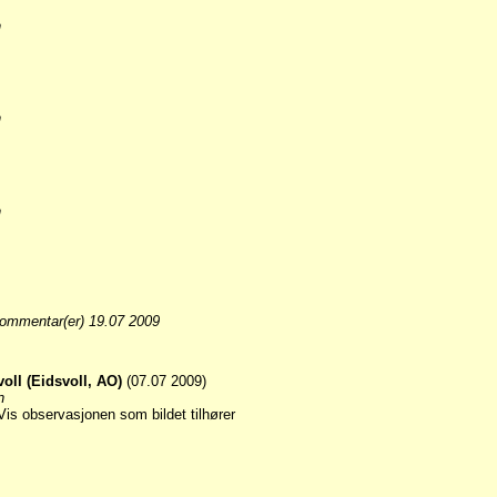
n
n
n
ommentar(er) 19.07 2009
voll (Eidsvoll, AO)
(07.07 2009)
n