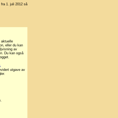
 fra 1. juli 2012 så
 aktuelle
on, eller du kan
ljvisning av
nen. Du kan også
ogget.
.
evidert utgave av
ler.
s.