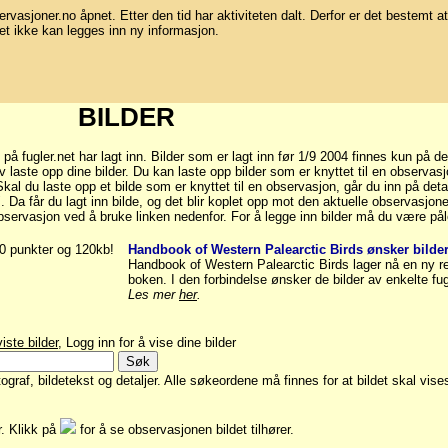
bservasjoner.no åpnet. Etter den tid har aktiviteten dalt. Derfor er det bestemt at
et ikke kan legges inn ny informasjon.
BILDER
fugler.net har lagt inn. Bilder som er lagt inn før 1/9 2004 finnes kun på de
laste opp dine bilder. Du kan laste opp bilder som er knyttet til en observasj
al du laste opp et bilde som er knyttet til en observasjon, går du inn på deta
.". Da får du lagt inn bilde, og det blir koplet opp mot den aktuelle observasjo
bservasjon ved å bruke linken nedenfor. For å legge inn bilder må du være pål
00 punkter og 120kb!
Handbook of Western Palearctic Birds ønsker bilder
Handbook of Western Palearctic Birds lager nå en ny r
boken. I den forbindelse ønsker de bilder av enkelte fug
Les mer
her
.
iste bilder
, Logg inn for å vise dine bilder
graf, bildetekst og detaljer. Alle søkeordene må finnes for at bildet skal vise
er. Klikk på
for å se observasjonen bildet tilhører.