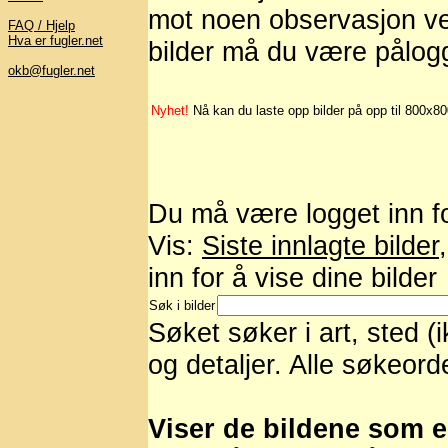
mot noen observasjon ved
FAQ / Hjelp
Hva er fugler.net
bilder må du være pålog
okb@fugler.net
Nyhet!
Nå kan du laste opp bilder på opp til 800x8
Du må være logget inn for
Vis:
Siste innlagte bilder
inn for å vise dine bilder
Søk i bilder
Søket søker i art, sted (
og detaljer. Alle søkeord
Viser de bildene som er