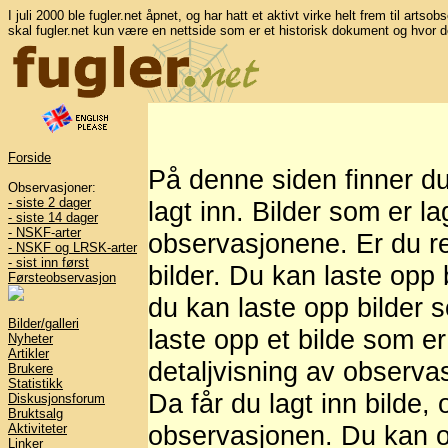
I juli 2000 ble fugler.net åpnet, og har hatt et aktivt virke helt frem til artso
skal fugler.net kun være en nettside som er et historisk dokument og hvor d
Forside
På denne siden finner d
Observasjoner:
- siste 2 dager
lagt inn. Bilder som er l
- siste 14 dager
- NSKF-arter
observasjonene. Er du re
- NSKF og LRSK-arter
- sist inn først
bilder. Du kan laste opp b
Førsteobservasjon
du kan laste opp bilder 
Bilder/galleri
laste opp et bilde som er
Nyheter
Artikler
detaljvisning av observasj
Brukere
Statistikk
Da får du lagt inn bilde,
Diskusjonsforum
Bruktsalg
observasjonen. Du kan og
Aktiviteter
Linker