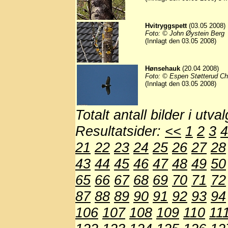
Hvitryggspett
(03.05 2008)
Foto: © John Øystein Berg
(Innlagt den 03.05 2008)
Hønsehauk
(20.04 2008)
Foto: © Espen Støtterud Ch
(Innlagt den 03.05 2008)
Totalt antall bilder i utva
Resultatsider:
<<
1
2
3
4
21
22
23
24
25
26
27
28
43
44
45
46
47
48
49
50
65
66
67
68
69
70
71
72
87
88
89
90
91
92
93
94
106
107
108
109
110
11