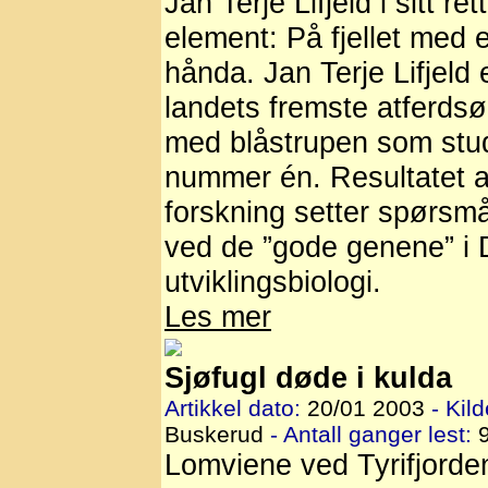
Jan Terje Lifjeld i sitt ret
element: På fjellet med e
hånda. Jan Terje Lifjeld 
landets fremste atferdsø
med blåstrupen som stud
nummer én. Resultatet 
forskning setter spørsm
ved de ”gode genene” i 
utviklingsbiologi.
Les mer
Sjøfugl døde i kulda
Artikkel dato:
20/01 2003
- Kild
Buskerud
- Antall ganger lest:
9
Lomviene ved Tyrifjorden