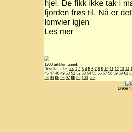
hjel. De fikk ikke tak i m
fjorden frøs til. Nå er det
lomvier igjen
Les mer
1980 artikler funnet.
Resultatsider:
<<
1
2
3
4
5
6
7
8
9
10
11
12
13
14
46
47
48
49
50
51
52
53
54
55
56
57
58
59
60
61
6
93
94
95
96
97
98
99
100
>>
Linker t