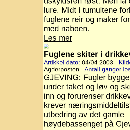
uskyldsren røst. Men la 
lure. Midt i tumultene for
fuglene reir og maker for
med naboen.
Les mer
Fuglene skiter i drikk
Artikkel dato:
04/04 2003
- Kild
Agderposten
- Antall ganger les
GJEVING: Fugler bygger
under taket og løv og ski
inn og forurenser drikke
krever næringsmiddeltil
utbedring av det gamle
høydebassenget på Gjev