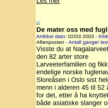
Les mer
De mater oss med fug
Artikkel dato:
02/03 2003
- Kild
Aftenposten
- Antall ganger lest
Visste du at Nagalarveet
den 82 arter store
Larveeterfamilien og fikk 
endelige norske fuglenav
Sloreåsen i Oslo sist he
menn i alderen 45 til 52 
for det, etter å ha knyttet
både asiatiske slanger o