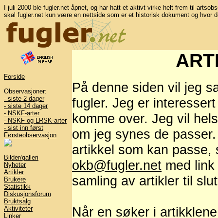
I juli 2000 ble fugler.net åpnet, og har hatt et aktivt virke helt frem til artso
skal fugler.net kun være en nettside som er et historisk dokument og hvor d
ART
Forside
På denne siden vil jeg s
Observasjoner:
- siste 2 dager
fugler. Jeg er interesser
- siste 14 dager
- NSKF-arter
komme over. Jeg vil hel
- NSKF og LRSK-arter
- sist inn først
om jeg synes de passer. 
Førsteobservasjon
artikkel som kan passe, 
Bilder/galleri
okb@fugler.net
med link t
Nyheter
Artikler
samling av artikler til slut
Brukere
Statistikk
Diskusjonsforum
Bruktsalg
Når en søker i artikklene
Aktiviteter
Linker