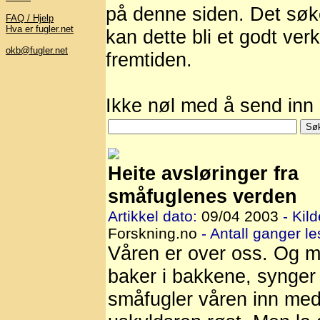
på denne siden. Det søkes
FAQ / Hjelp
Hva er fugler.net
kan dette bli et godt verk
okb@fugler.net
fremtiden.
Ikke nøl med å send inn a
Heite avsløringer fra
småfuglenes verden
Artikkel dato:
09/04 2003
- Kild
Forskning.no
- Antall ganger le
Våren er over oss. Og m
baker i bakkene, synger
småfugler våren inn me